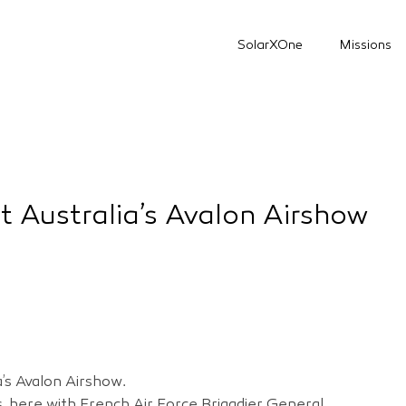
SolarXOne
Missions
at Australia’s Avalon Airshow
a’s Avalon Airshow.
rs, here with French Air Force Brigadier General.