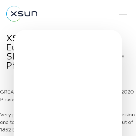
XSun awards H2020
European Program –
SME Instrument
Share
Phase 2
GREAT news for XSun ! XSun is winner at the last H2020
Phase 2 SME Instrument !
Very proud to be backed off by the European Commission
and to be amongst the 7 French companies to win, out of
1852 European proposal !