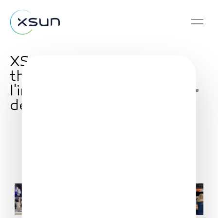
XSun at Vivatech with
the Agence de
l'innovation de
Share
défense