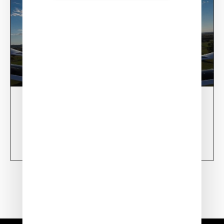
28/02/24
XSun CONDOR Project for fire detection
Learn more