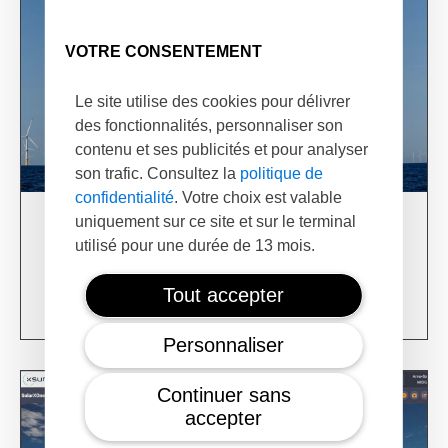
VOTRE CONSENTEMENT
Le site utilise des cookies pour délivrer
des fonctionnalités, personnaliser son
contenu et ses publicités et pour analyser
son trafic. Consultez la
politique de
confidentialité
. Votre choix est valable
uniquement sur ce site et sur le terminal
03/06/24
utilisé pour une durée de 13 mois.
XSun & TotalEnergies on prospection mission in
USA
Tout accepter
Learn more
Personnaliser
Continuer sans
accepter