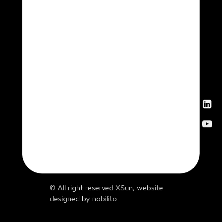
News
Get in
touch
© All right reserved XSun, website
designed by
nobilito