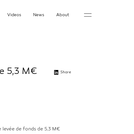
Videos
News
About
de 5,3 M€
Share
ne levée de fonds de 5,3 M€