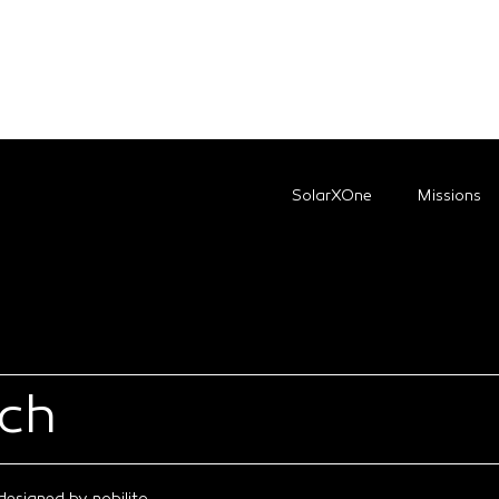
SolarXOne
Missions
uch