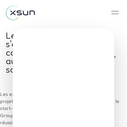
Les echos : XSun
s'engage dans la
course au drone
Share
autonome 100 %
solaire
Les exploits de Solar Impulse donnent des ailes aux
projets de drones 100 % photovoltaïques. Porté par la
start-up XSun, qui est soutenu par bpifrance, Airbus
Group et Dassault Systèmes, le SolarXOne vient de
réussir son premier vol ce 30 octobre.