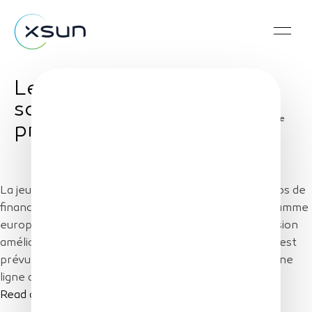
Les Echos : Le drone
solaire d'XSun va
Share
prendre son envol
La jeune société innovante mobilise 5,3 millions d'euros de
financement public, provenant notamment du programme
européen de recherche H2020. XSun lance une version
améliorée de son drone solaire, dont le vol inaugural est
prévu ce premier trimestre, et s'apprête à installer une
ligne de production à Guérande, en Loire-Atlantique.
Read article