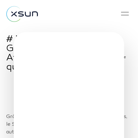
# ilsfont demain –
Guérande Loire
Atlantique : le drone
Share
qui veille sur la nature
Grâce à ses quatre ailes et à ses panneaux solaires,
le SolarXOne surveille l'environnement en toute
autonomie.