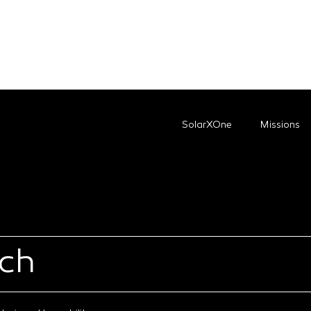
SolarXOne
Missions
uch