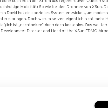
enn dann auch noch der Strom aus regenerativen Quellen st
nachhaltige Mobilität) So wie bei den Drohnen von XSun. D
 David hat ein spezielles System entwickelt, um modern
nterzubringen. Doch warum setzen eigentlich nicht mehr H
eßlich ist „nachtanken“ dann doch kostenlos. Das wollten
s Development Director and Head of the XSun EDMO Airpor