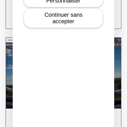
Personnaliser
XSun & TotalEnergies on prospection mission in
USA
Continuer sans
Learn more
accepter
28/02/24
XSun CONDOR Project for fire detection